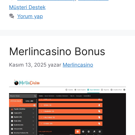
Müşteri Destek
Yorum yap
Merlincasino Bonus
Kasım 13, 2025
yazar
Merlincasino