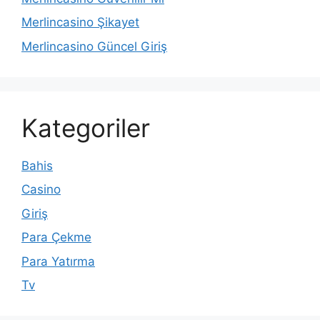
Merlincasino Şikayet
Merlincasino Güncel Giriş
Kategoriler
Bahis
Casino
Giriş
Para Çekme
Para Yatırma
Tv