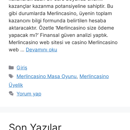
kazançlar kazanma potansiyeline sahiptir. Bu
gibi durumlarda Merlincasino, üyenin toplam
kazancını bilgi formunda belirtilen hesaba
aktaracaktır. Özetle ‘Merlincasino size ödeme
yapacak mı?’ Finansal güven analizi yaptık.
Merlincasino web sitesi ve casino Merlincasino
web …
Devamını oku
Kategoriler
Giriş
Etiketler
Merlincasino Masa Oyunu
,
Merlincasino
Üyelik
Yorum yap
Son Yazılar