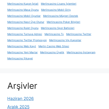
Merlincasino Kupon İptali
Merlincasino Lisans İşlemleri
Merlincasino Masa Oyunu
Merlincasino Mobil Giriş
Merlincasino Mobil Oyunlar
Merlincasino Müşteri Destek
Merlincasino Nasıl Üye Olunur
Merlincasino Poker Bilgileri
Merlincasino Rulet Oyunu
Merlincasino Spor Bahisleri
Merlincasino Turnuva Adresi
Merlincasino Tv
Merlincasino Twitter
Merlincasino Twitter Promosyon
Merlincasino Vip Kuponlar
Merlincasino Web Kayıt
Merlin Casino Web Sitesi
Merlincasino Yeni Maçlar
Merlincasino Üyelik
Merlincasino İnstagram
Merlincasino Şikayet
Arşivler
Haziran 2026
Aralık 2025