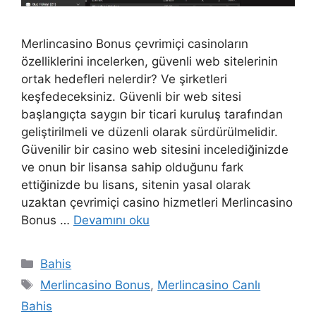
Merlincasino Bonus çevrimiçi casinoların
özelliklerini incelerken, güvenli web sitelerinin
ortak hedefleri nelerdir? Ve şirketleri
keşfedeceksiniz. Güvenli bir web sitesi
başlangıçta saygın bir ticari kuruluş tarafından
geliştirilmeli ve düzenli olarak sürdürülmelidir.
Güvenilir bir casino web sitesini incelediğinizde
ve onun bir lisansa sahip olduğunu fark
ettiğinizde bu lisans, sitenin yasal olarak
uzaktan çevrimiçi casino hizmetleri Merlincasino
Bonus …
Devamını oku
Kategoriler
Bahis
Etiketler
Merlincasino Bonus
,
Merlincasino Canlı
Bahis