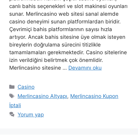
canlı bahis seçenekleri ve slot makinesi oyunları
sunar. Merlincasino web sitesi sanal alemde
casino deneyimi sunan platformlardan biridir.
Çevrimiçi bahis platformlarının sayısı hızla
artıyor. Ancak bahis sitesine üye olmak isteyen
bireylerin doğrulama sürecini titizlikle
tamamlamaları gerekmektedir. Casino sitelerine
izin verildiğini belirtmek çok önemlidir.
Merlincasino sitesine …
Devamını oku
Kategoriler
Casino
Etiketler
Merlincasino Altyapı
,
Merlincasino Kupon
İptali
Yorum yap