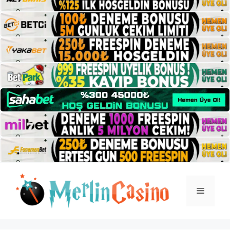
İçeriğe
atla
Menü