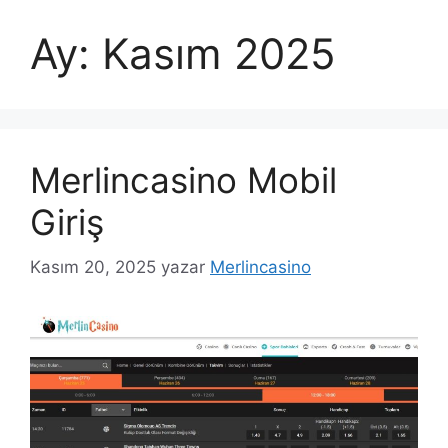
Ay:
Kasım 2025
Merlincasino Mobil
Giriş
Kasım 20, 2025
yazar
Merlincasino