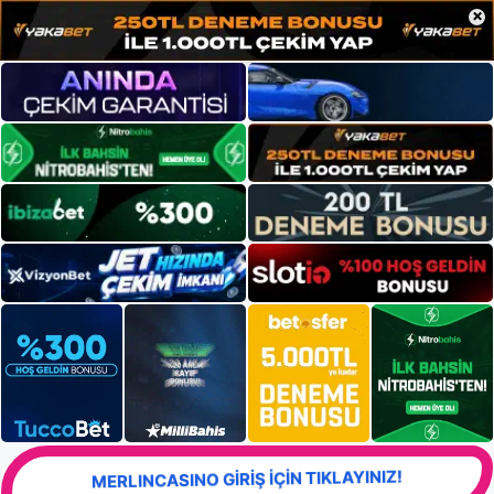
×
MERLINCASINO GİRİŞ İÇİN TIKLAYINIZ!