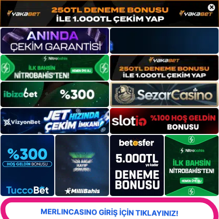
×
MERLINCASINO GİRİŞ İÇİN TIKLAYINIZ!