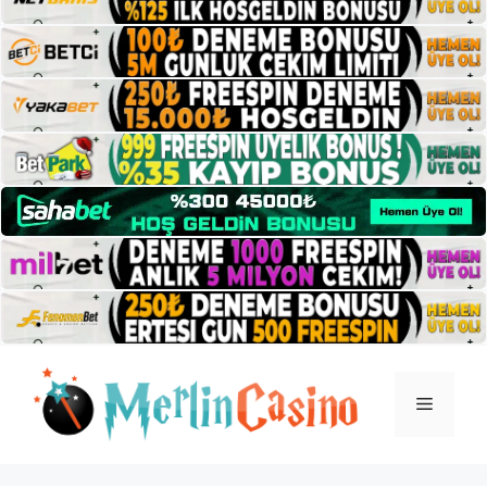
İçeriğe
atla
Menü