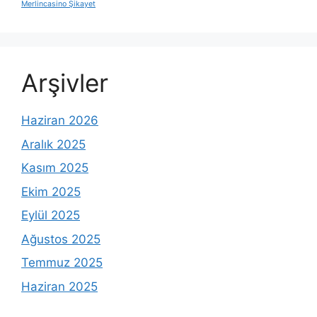
Merlincasino Şikayet
Arşivler
Haziran 2026
Aralık 2025
Kasım 2025
Ekim 2025
Eylül 2025
Ağustos 2025
Temmuz 2025
Haziran 2025