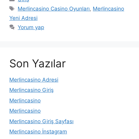
Etiketler
Merlincasino Casino Oyunları
,
Merlincasino
Yeni Adresi
Yorum yap
Son Yazılar
Merlincasino Adresi
Merlincasino Giriş
Merlincasino
Merlincasino
Merlincasino Giriş Sayfası
Merlincasino İnstagram