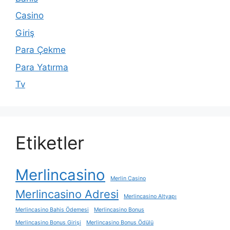
Casino
Giriş
Para Çekme
Para Yatırma
Tv
Etiketler
Merlincasino
Merlin Casino
Merlincasino Adresi
Merlincasino Altyapı
Merlincasino Bahis Ödemesi
Merlincasino Bonus
Merlincasino Bonus Girişi
Merlincasino Bonus Ödülü