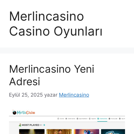
Merlincasino
Casino Oyunları
Merlincasino Yeni
Adresi
Eylül 25, 2025
yazar
Merlincasino