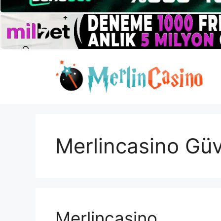
İçeriğe
atla
Merlincasino Güve
Merlincasino