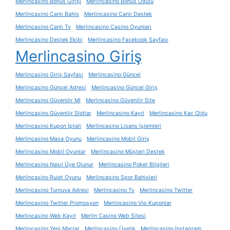
Merlincasino Bonus Girişi
Merlincasino Bonus Ödülü
Merlincasino Canlı Bahis
Merlincasino Canlı Destek
Merlincasino Canlı Tv
Merlincasino Casino Oyunları
Merlincasino Destek Ekibi
Merlincasino Facebook Sayfası
Merlincasino Giriş
Merlincasino Giriş Sayfası
Merlincasino Güncel
Merlincasino Güncel Adresi
Merlincasino Güncel Giriş
Merlincasino Güvenilir Mi
Merlincasino Güvenilir Site
Merlincasino Güvenilir Slotlar
Merlincasino Kayıt
Merlincasino Kaç Oldu
Merlincasino Kupon İptali
Merlincasino Lisans İşlemleri
Merlincasino Masa Oyunu
Merlincasino Mobil Giriş
Merlincasino Mobil Oyunlar
Merlincasino Müşteri Destek
Merlincasino Nasıl Üye Olunur
Merlincasino Poker Bilgileri
Merlincasino Rulet Oyunu
Merlincasino Spor Bahisleri
Merlincasino Turnuva Adresi
Merlincasino Tv
Merlincasino Twitter
Merlincasino Twitter Promosyon
Merlincasino Vip Kuponlar
Merlincasino Web Kayıt
Merlin Casino Web Sitesi
Merlincasino Yeni Maçlar
Merlincasino Üyelik
Merlincasino İnstagram