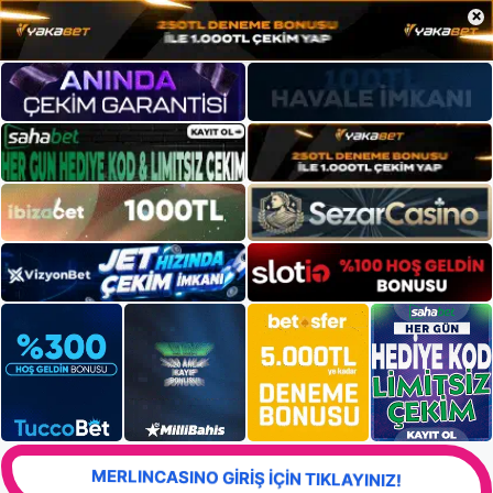
×
MERLINCASINO GİRİŞ İÇİN TIKLAYINIZ!