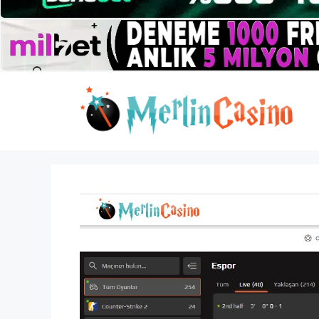
İçeriğe
atla