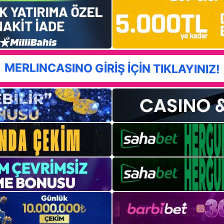
MERLINCASINO GİRİŞ İÇİN TIKLAYINIZ!