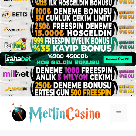
İçeriğe
atla
Menü