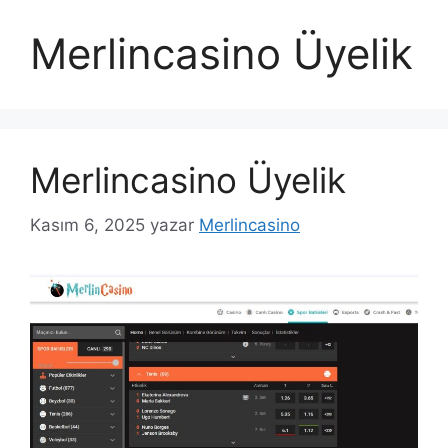
Merlincasino Üyelik
Merlincasino Üyelik
Kasım 6, 2025
yazar
Merlincasino