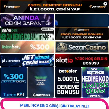
×
MERLINCASINO GİRİŞ İÇİN TIKLAYINIZ!