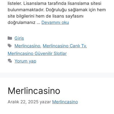
listeler. Lisanslama tarafında lisanslama sitesi
bulunmamaktadır. Doğruluğu sağlamak için hem
site bilgilerini hem de lisans sayfasını
doğrulamanız …
Devamını oku
Kategoriler
Giriş
Etiketler
Merlincasino
,
Merlincasino Canlı Tv
,
Merlincasino Güvenilir Slotlar
Yorum yap
Merlincasino
Aralık 22, 2025
yazar
Merlincasino