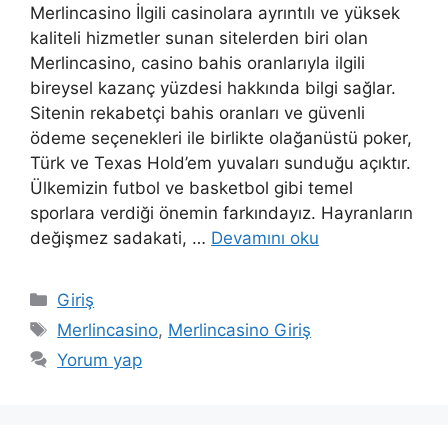
Merlincasino İlgili casinolara ayrıntılı ve yüksek
kaliteli hizmetler sunan sitelerden biri olan
Merlincasino, casino bahis oranlarıyla ilgili
bireysel kazanç yüzdesi hakkında bilgi sağlar.
Sitenin rekabetçi bahis oranları ve güvenli
ödeme seçenekleri ile birlikte olağanüstü poker,
Türk ve Texas Hold’em yuvaları sunduğu açıktır.
Ülkemizin futbol ve basketbol gibi temel
sporlara verdiği önemin farkındayız. Hayranların
değişmez sadakati, …
Devamını oku
Kategoriler
Giriş
Etiketler
Merlincasino
,
Merlincasino Giriş
Yorum yap