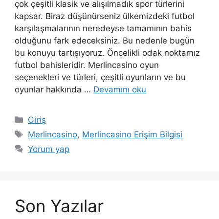
çok çeşitli klasik ve alışılmadık spor türlerini
kapsar. Biraz düşünürseniz ülkemizdeki futbol
karşılaşmalarının neredeyse tamamının bahis
olduğunu fark edeceksiniz. Bu nedenle bugün
bu konuyu tartışıyoruz. Öncelikli odak noktamız
futbol bahisleridir. Merlincasino oyun
seçenekleri ve türleri, çeşitli oyunların ve bu
oyunlar hakkında …
Devamını oku
Kategoriler
Giriş
Etiketler
Merlincasino
,
Merlincasino Erişim Bilgisi
Yorum yap
Son Yazılar