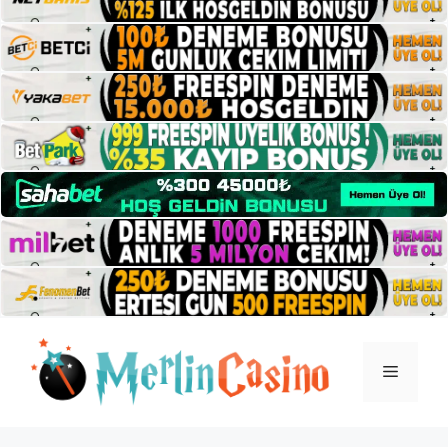
İçeriğe
atla
Menü