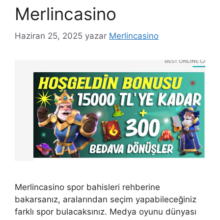
Merlincasino
Haziran 25, 2025
yazar
Merlincasino
Merlincasino spor bahisleri rehberine
bakarsanız, aralarından seçim yapabileceğiniz
farklı spor bulacaksınız. Medya oyunu dünyası