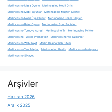
Merlincasino Masa Oyunu
Merlincasino Mobil Giriş
Merlincasino Mobil Oyunlar
Merlincasino Müşteri Destek
Merlincasino Nasıl Üye Olunur
Merlincasino Poker Bilgileri
Merlincasino Rulet Oyunu
Merlincasino Spor Bahisleri
Merlincasino Turnuva Adresi
Merlincasino Tv
Merlincasino Twitter
Merlincasino Twitter Promosyon
Merlincasino Vip Kuponlar
Merlincasino Web Kayıt
Merlin Casino Web Sitesi
Merlincasino Yeni Maçlar
Merlincasino Üyelik
Merlincasino İnstagram
Merlincasino Şikayet
Arşivler
Haziran 2026
Aralık 2025