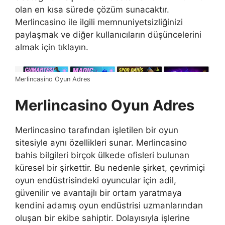
olan en kısa sürede çözüm sunacaktır.
Merlincasino ile ilgili memnuniyetsizliğinizi
paylaşmak ve diğer kullanıcıların düşüncelerini
almak için tıklayın.
Merlincasino Oyun Adres
Merlincasino Oyun Adres
Merlincasino tarafından işletilen bir oyun
sitesiyle aynı özellikleri sunar. Merlincasino
bahis bilgileri birçok ülkede ofisleri bulunan
küresel bir şirkettir. Bu nedenle şirket, çevrimiçi
oyun endüstrisindeki oyuncular için adil,
güvenilir ve avantajlı bir ortam yaratmaya
kendini adamış oyun endüstrisi uzmanlarından
oluşan bir ekibe sahiptir. Dolayısıyla işlerine