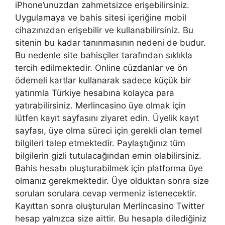
iPhone’unuzdan zahmetsizce erişebilirsiniz.
Uygulamaya ve bahis sitesi içeriğine mobil
cihazınızdan erişebilir ve kullanabilirsiniz. Bu
sitenin bu kadar tanınmasının nedeni de budur.
Bu nedenle site bahisçiler tarafından sıklıkla
tercih edilmektedir. Online cüzdanlar ve ön
ödemeli kartlar kullanarak sadece küçük bir
yatırımla Türkiye hesabına kolayca para
yatırabilirsiniz. Merlincasino üye olmak için
lütfen kayıt sayfasını ziyaret edin. Üyelik kayıt
sayfası, üye olma süreci için gerekli olan temel
bilgileri talep etmektedir. Paylaştığınız tüm
bilgilerin gizli tutulacağından emin olabilirsiniz.
Bahis hesabı oluşturabilmek için platforma üye
olmanız gerekmektedir. Üye olduktan sonra size
sorulan sorulara cevap vermeniz istenecektir.
Kayıttan sonra oluşturulan Merlincasino Twitter
hesap yalnızca size aittir. Bu hesapla dilediğiniz