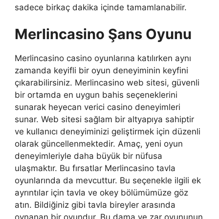
sadece birkaç dakika içinde tamamlanabilir.
Merlincasino Şans Oyunu
Merlincasino casino oyunlarına katılırken aynı
zamanda keyifli bir oyun deneyiminin keyfini
çıkarabilirsiniz. Merlincasino web sitesi, güvenli
bir ortamda en uygun bahis seçeneklerini
sunarak heyecan verici casino deneyimleri
sunar. Web sitesi sağlam bir altyapıya sahiptir
ve kullanıcı deneyiminizi geliştirmek için düzenli
olarak güncellenmektedir. Amaç, yeni oyun
deneyimleriyle daha büyük bir nüfusa
ulaşmaktır. Bu fırsatlar Merlincasino tavla
oyunlarında da mevcuttur. Bu seçenekle ilgili ek
ayrıntılar için tavla ve okey bölümümüze göz
atın. Bildiğiniz gibi tavla bireyler arasında
oynanan bir oyundur. Bu dama ve zar oyununun