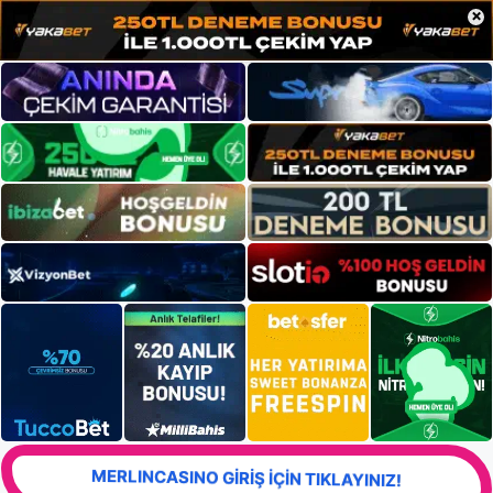
×
MERLINCASINO GİRİŞ İÇİN TIKLAYINIZ!