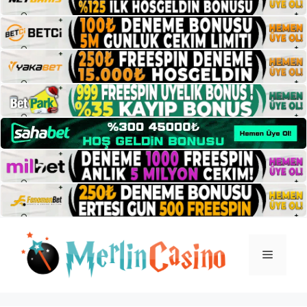
İçeriğe
atla
Menü