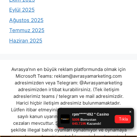
Eylül 2025
Ağustos 2025
Temmuz 2025
Haziran 2025
Avrasya'nın en büyük reklam platformunda olmak için
Microsoft Teams:
reklam@avrasyamarketing.com
adresimizden veya Telegram: @Avrasyamarketing
adresimizden irtibat kurabilirsiniz. (Tek iletişim
adreslerimiz teams / telegram ve mail adresimizdir.
Harici hiçbir iletişim adresimiz bulunmamaktadır.
Lütfen itibar etmeyiniz.) Türkiye yasalarına göre 7258
sayılı kanun uyarınca yasa dışı bahis oynamanın
cezaları mevcuttur. Şu an bulunduğunuz site hiç bir
şekilde illegal bahis oyunları oynatmıyor ve oynamaya
aracı olmuyordur.
giriswslot
|
kupawin
|
pashacasino
|