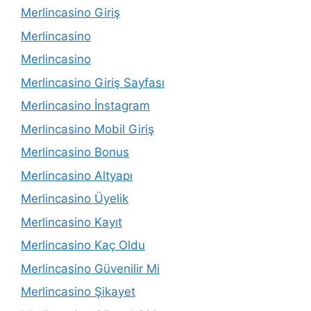
Merlincasino Giriş
Merlincasino
Merlincasino
Merlincasino Giriş Sayfası
Merlincasino İnstagram
Merlincasino Mobil Giriş
Merlincasino Bonus
Merlincasino Altyapı
Merlincasino Üyelik
Merlincasino Kayıt
Merlincasino Kaç Oldu
Merlincasino Güvenilir Mi
Merlincasino Şikayet