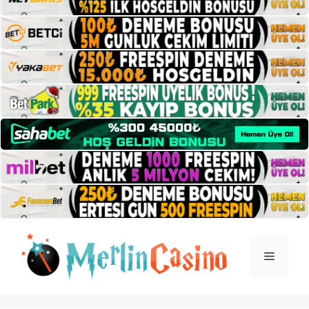
İçeriğe
atla
Menü