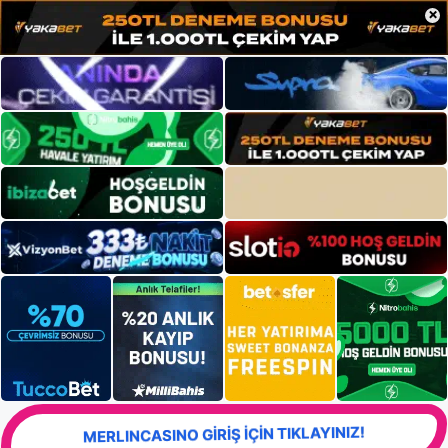
×
MERLINCASINO GİRİŞ İÇİN TIKLAYINIZ!