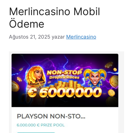
Merlincasino Mobil
Ödeme
Ağustos 21, 2025
yazar
Merlincasino