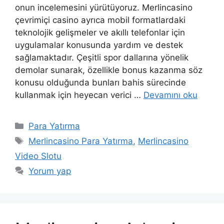
onun incelemesini yürütüyoruz. Merlincasino
çevrimiçi casino ayrıca mobil formatlardaki
teknolojik gelişmeler ve akıllı telefonlar için
uygulamalar konusunda yardım ve destek
sağlamaktadır. Çeşitli spor dallarına yönelik
demolar sunarak, özellikle bonus kazanma söz
konusu olduğunda bunları bahis sürecinde
kullanmak için heyecan verici …
Devamını oku
Kategoriler
Para Yatırma
Etiketler
Merlincasino Para Yatırma
,
Merlincasino
Video Slotu
Yorum yap