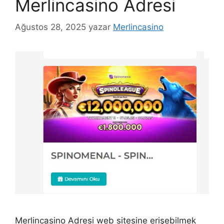
Merlincasino Adresi
Ağustos 28, 2025
yazar
Merlincasino
Merlincasino Adresi web sitesine erişebilmek