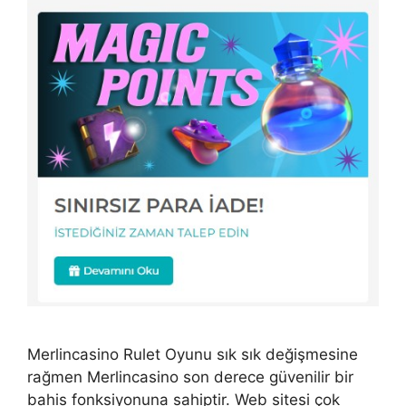
Merlincasino Rulet Oyunu sık sık değişmesine
rağmen Merlincasino son derece güvenilir bir
bahis fonksiyonuna sahiptir. Web sitesi çok