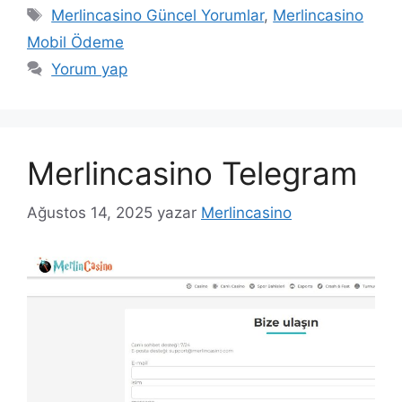
Etiketler
Merlincasino Güncel Yorumlar
,
Merlincasino
Mobil Ödeme
Yorum yap
Merlincasino Telegram
Ağustos 14, 2025
yazar
Merlincasino