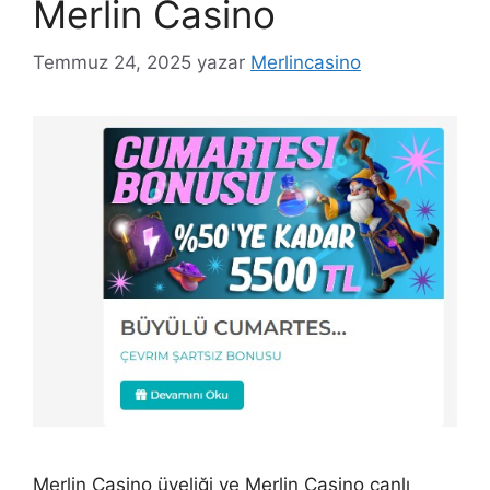
Merlin Casino
Temmuz 24, 2025
yazar
Merlincasino
Merlin Casino üyeliği ve Merlin Casino canlı