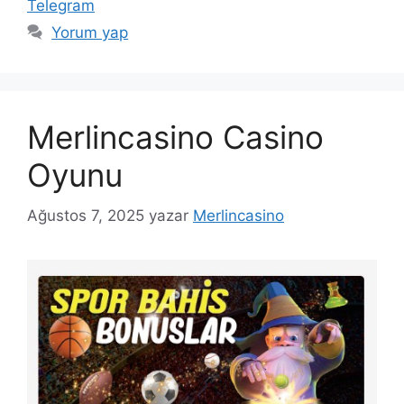
Telegram
Yorum yap
Merlincasino Casino
Oyunu
Ağustos 7, 2025
yazar
Merlincasino