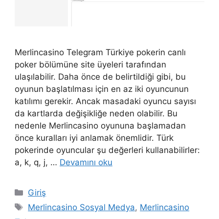
Merlincasino Telegram Türkiye pokerin canlı
poker bölümüne site üyeleri tarafından
ulaşılabilir. Daha önce de belirtildiği gibi, bu
oyunun başlatılması için en az iki oyuncunun
katılımı gerekir. Ancak masadaki oyuncu sayısı
da kartlarda değişikliğe neden olabilir. Bu
nedenle Merlincasino oyununa başlamadan
önce kuralları iyi anlamak önemlidir. Türk
pokerinde oyuncular şu değerleri kullanabilirler:
a, k, q, j, …
Devamını oku
Kategoriler
Giriş
Etiketler
Merlincasino Sosyal Medya
,
Merlincasino