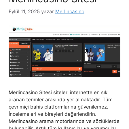
Eylül 11, 2025
yazar
Merlincasino
Merlincasino Sitesi siteleri internette en sık
aranan terimler arasında yer almaktadır. Tüm
çevrimiçi bahis platformlarına güvenilemez.
İncelemeleri ve bireyleri değerlendirin.
Merlincasino arama motorlarında ve sözlüklerde
bulunabilir. Artık tüm kullanıcılar ve yorumcular