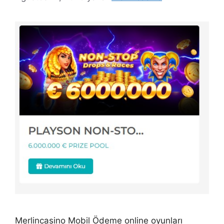
Merlincasino Mobil Ödeme online oyunları