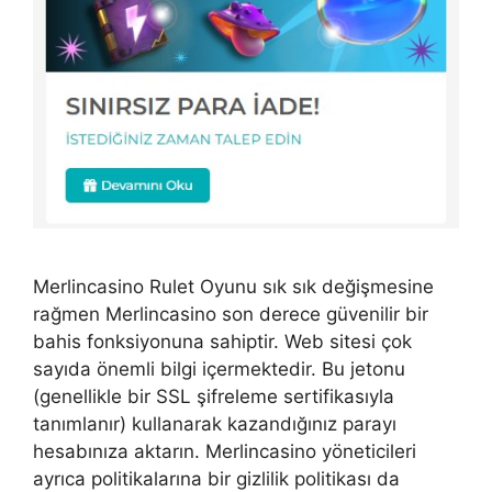
Merlincasino Rulet Oyunu sık sık değişmesine
rağmen Merlincasino son derece güvenilir bir
bahis fonksiyonuna sahiptir. Web sitesi çok
sayıda önemli bilgi içermektedir. Bu jetonu
(genellikle bir SSL şifreleme sertifikasıyla
tanımlanır) kullanarak kazandığınız parayı
hesabınıza aktarın. Merlincasino yöneticileri
ayrıca politikalarına bir gizlilik politikası da