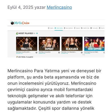
Eylül 4, 2025
yazar
Merlincasino
Merlincasino Para Yatırma yeni ve deneysel bir
platform, şu anda beta aşamasında ve biz de
onun incelemesini yürütüyoruz. Merlincasino
çevrimiçi casino ayrıca mobil formatlardaki
teknolojik gelişmeler ve akıllı telefonlar için
uygulamalar konusunda yardım ve destek
sağlamaktadır. Çeşitli spor dallarına yönelik