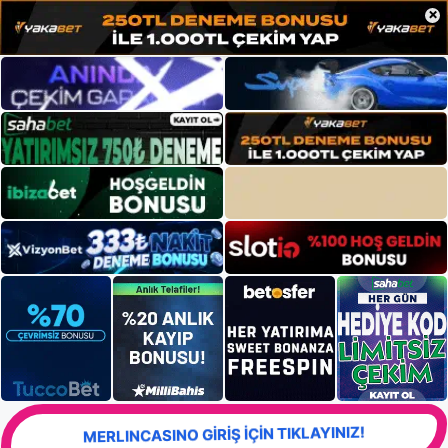
×
MERLINCASINO GİRİŞ İÇİN TIKLAYINIZ!