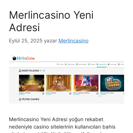
Merlincasino Yeni
Adresi
Eylül 25, 2025
yazar
Merlincasino
Merlincasino Yeni Adresi yoğun rekabet
nedeniyle casino sitelerinin kullanıcıları bahis