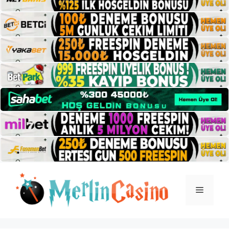
İçeriğe
atla
Menü