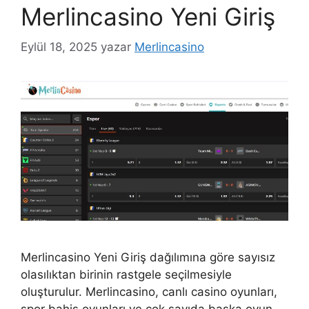
Merlincasino Yeni Giriş
Eylül 18, 2025
yazar
Merlincasino
Merlincasino Yeni Giriş dağılımına göre sayısız
olasılıktan birinin rastgele seçilmesiyle
oluşturulur. Merlincasino, canlı casino oyunları,