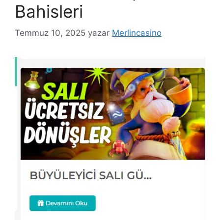
Bahisleri
Temmuz 10, 2025
yazar
Merlincasino