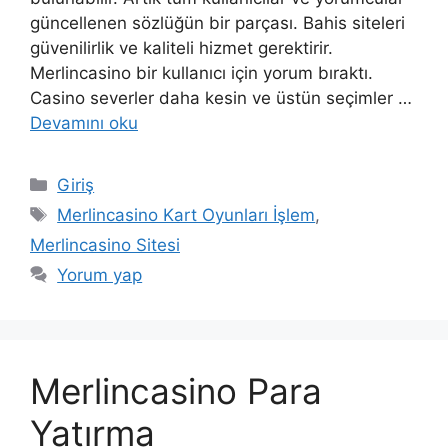
güncellenen sözlüğün bir parçası. Bahis siteleri
güvenilirlik ve kaliteli hizmet gerektirir.
Merlincasino bir kullanıcı için yorum bıraktı.
Casino severler daha kesin ve üstün seçimler …
Devamını oku
Kategoriler
Giriş
Etiketler
Merlincasino Kart Oyunları İşlem
,
Merlincasino Sitesi
Yorum yap
Merlincasino Para
Yatırma