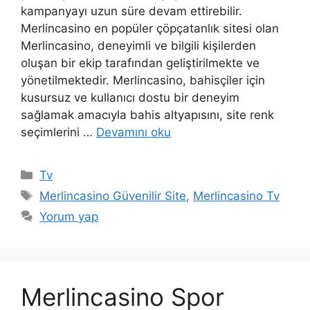
kampanyayı uzun süre devam ettirebilir.
Merlincasino en popüler çöpçatanlık sitesi olan
Merlincasino, deneyimli ve bilgili kişilerden
oluşan bir ekip tarafından geliştirilmekte ve
yönetilmektedir. Merlincasino, bahisçiler için
kusursuz ve kullanıcı dostu bir deneyim
sağlamak amacıyla bahis altyapısını, site renk
seçimlerini …
Devamını oku
Kategoriler
Tv
Etiketler
Merlincasino Güvenilir Site
,
Merlincasino Tv
Yorum yap
Merlincasino Spor