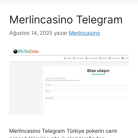
Merlincasino Telegram
Ağustos 14, 2025
yazar
Merlincasino
Merlincasino Telegram Türkiye pokerin canlı